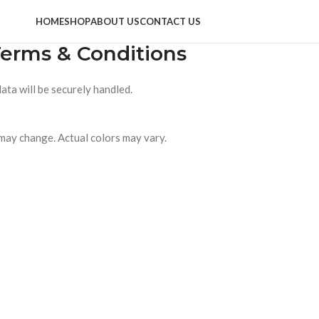
HOME
SHOP
ABOUT US
CONTACT US
erms & Conditions
ata will be securely handled.
 may change. Actual colors may vary.