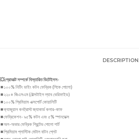
DESCRIPTION
💥প্রোডাক্ট সম্পর্কে বিস্তারিত ডিটেইলস-
◼১০০% নিটিং ডাইং কটন ফেব্রিক (পিকে পোলো)
◼২২০+ জিএসএম (টেক্সটাইল ল্যাব ভেরিফাইড)
◼১০০% প্রিমিয়াম এক্সপোর্ট কোয়ালিটি
◼ক্যাজুয়াল কনট্রাস্ট জ্যাকার্ড কলার-কাফ
◼ফেব্রিকেশন- ৯৫% কটন এবং ৫% স্পানডেক্স
◼অল-অভার ফেব্রিক প্রিন্টেড পোলো শার্ট
◼প্রিমিয়াম প্লাস্টিক মেটাল বাটন প্লেট