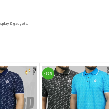
isplay & gadgets.
-52%