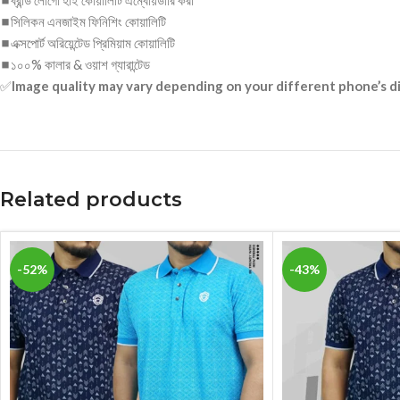
◼ব্রান্ড লোগো হাই কোয়ালিটি এম্বোয়ডারি করা
◼সিলিকন এনজাইম ফিনিশিং কোয়ালিটি
◼এক্সপোর্ট অরিয়েন্টেড প্রিমিয়াম কোয়ালিটি
◼১০০% কালার & ওয়াশ গ্যারান্টেড
✅
Image quality may vary depending on your different phone’s d
Related products
-52%
-43%