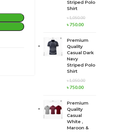
Striped Polo
Shirt
৳
1,050.00
৳
750.00
Premium
Quality
Casual Dark
Navy
Striped Polo
Shirt
৳
1,050.00
৳
750.00
Premium
Quality
Casual
White ,
Maroon &