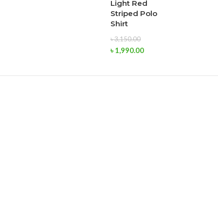
Light Red
Striped Polo
Shirt
৳
3,150.00
৳
1,990.00