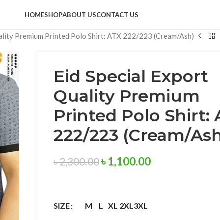
HOME
SHOP
ABOUT US
CONTACT US
ality Premium Printed Polo Shirt: ATX 222/223 (Cream/Ash)
Eid Special Export
Quality Premium
Printed Polo Shirt:
222/223 (Cream/Ash
৳
1,100.00
৳
2,300.00
M
L
XL
2XL
3XL
SIZE